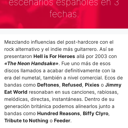
escenarios españoles en 3
fechas.
Mezclando influencias del post-hardcore con el
rock alternativo y el indie más guitarrero. Así se
presentaron
Hell is For Heroes
allá por 2003 con
«The Neon Handsake»
. Fue uno más de esos
discos llamados a acabar definitivamente con la
era del numetal, también a nivel comercial. Ecos de
bandas como
Deftones
,
Refused
,
Pixies
o
Jimmy
Eat World
resonaban en sus canciones, rabiosas,
melódicas, directas, instantáneas. Dentro de su
generación británica podemos alinearlos junto a
bandas como
Hundred Reasons
,
Biffy Clyro
,
Tribute to Nothing
o
Feeder
.