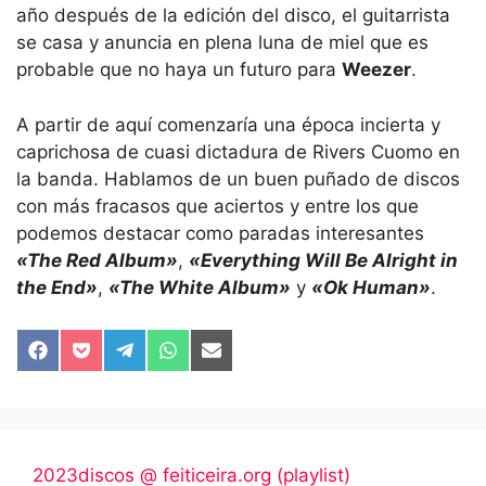
año después de la edición del disco, el guitarrista
se casa y anuncia en plena luna de miel que es
probable que no haya un futuro para
Weezer
.
A partir de aquí comenzaría una época incierta y
caprichosa de cuasi dictadura de Rivers Cuomo en
la banda. Hablamos de un buen puñado de discos
con más fracasos que aciertos y entre los que
podemos destacar como paradas interesantes
«The Red Album»
,
«Everything Will Be Alright in
the End»
,
«The White Album»
y
«Ok Human»
.
Compartir
Compartir
Compartir
Compartir
Compartir
en
en
en
en
en
Facebook
Pocket
Telegram
WhatsApp
Email
2023discos @ feiticeira.org (playlist)