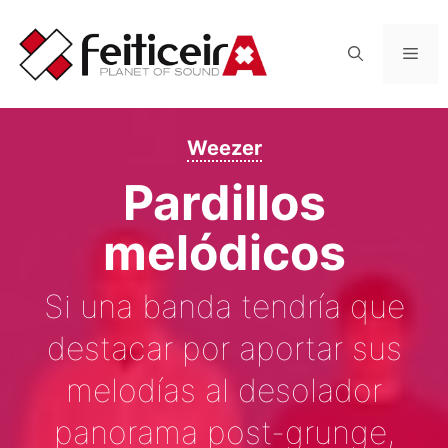
Saltar
al
Men
contenido
Weezer
Pardillos
melódicos
Si una banda tendría que
destacar por aportar sus
melodías al desolador
panorama post-grunge,