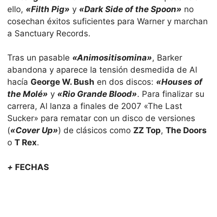
ello,
«Filth Pig»
y
«Dark Side of the Spoon»
no
cosechan éxitos suficientes para Warner y marchan
a Sanctuary Records.
Tras un pasable
«Animositisomina»
, Barker
abandona y aparece la tensión desmedida de Al
hacía
George W. Bush
en dos discos:
«Houses of
the Molé»
y
«Rio Grande Blood»
. Para finalizar su
carrera, Al lanza a finales de 2007 «The Last
Sucker» para rematar con un disco de versiones
(
«Cover Up»
) de clásicos como
ZZ Top
,
The Doors
o
T Rex
.
+
FECHAS