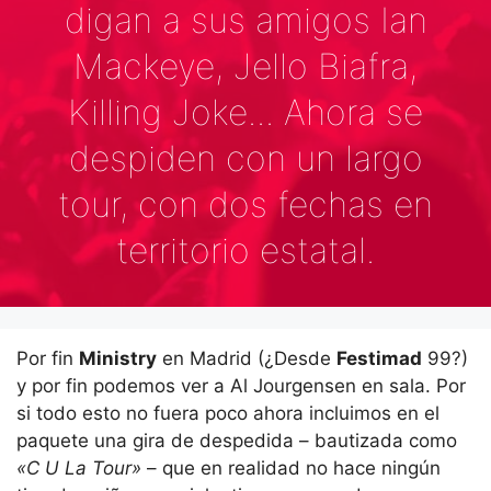
digan a sus amigos Ian
Mackeye, Jello Biafra,
Killing Joke... Ahora se
despiden con un largo
tour, con dos fechas en
territorio estatal.
Por fin
Ministry
en Madrid (¿Desde
Festimad
99?)
y por fin podemos ver a Al Jourgensen en sala. Por
si todo esto no fuera poco ahora incluimos en el
paquete una gira de despedida – bautizada como
«C U La Tour»
– que en realidad no hace ningún