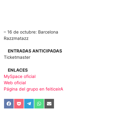
+ FECHAS:
– 16 de octubre: Barcelona
Razzmatazz
15€ (anticipada) 18€ (taquilla)
+
ENTRADAS ANTICIPADAS
Ticketmaster
+
ENLACES
MySpace oficial
Web oficial
Página del grupo en feiticeirA
Compartir
Compartir
Compartir
Compartir
Compartir
en
en
en
en
en