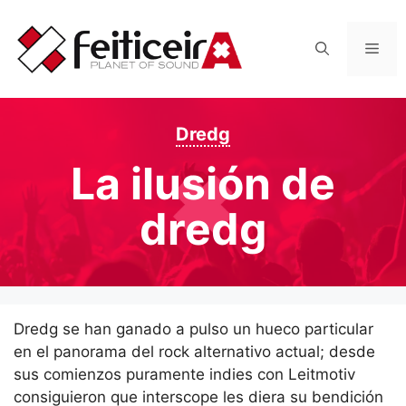
Saltar
al
Men
contenido
Dredg
La ilusión de
dredg
Dredg se han ganado a pulso un hueco particular
en el panorama del rock alternativo actual; desde
sus comienzos puramente indies con Leitmotiv
consiguieron que interscope les diera su bendición