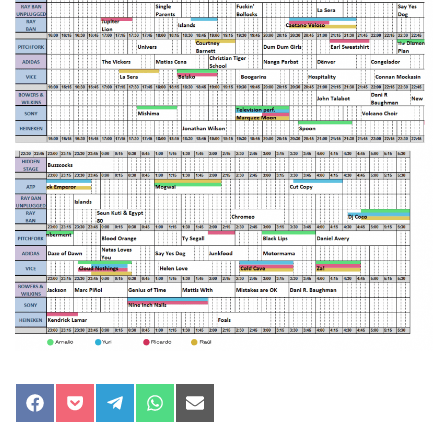
Compartir
Compartir
Compartir
Compartir
Compartir
en
en
en
en
en
Facebook
Pocket
Telegram
WhatsApp
Email