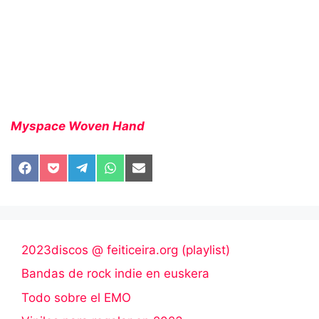
Myspace Woven Hand
Compartir
Compartir
Compartir
Compartir
Compartir
en
en
en
en
en
Facebook
Pocket
Telegram
WhatsApp
Email
2023discos @ feiticeira.org (playlist)
Bandas de rock indie en euskera
Todo sobre el EMO