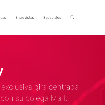
icas
Entrevistas
Especiales
y
 exclusiva gira centrada
a con su colega Mark