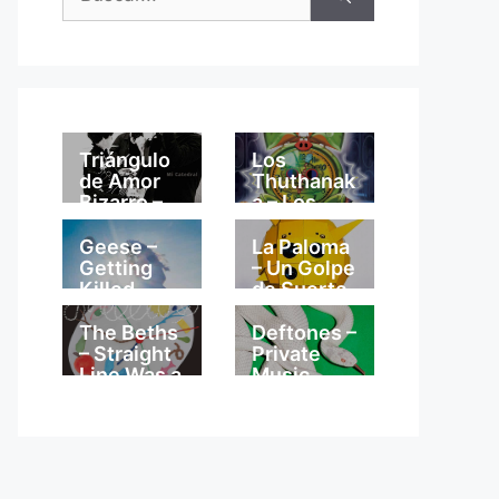
Triángulo
Los
de Amor
Thuthanak
Bizarro –
a – Los
Mi
Thuthanak
Catedral
a
Geese –
La Paloma
Getting
– Un Golpe
Killed
de Suerte
The Beths
Deftones –
– Straight
Private
Line Was a
Music
Lie