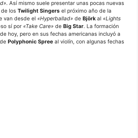
ed»
. Así mismo suele presentar unas pocas nuevas
 de los
Twilight Singers
el próximo año de la
e van desde el
«Hyperballad»
de
Björk
al
«Lights
so sí por
«Take Care»
de
Big Star
. La formación
de hoy, pero en sus fechas americanas incluyó a
n de
Polyphonic Spree
al violín, con algunas fechas