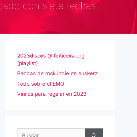
cado con siete fechas.
2023discos @ feiticeira.org
(playlist)
Bandas de rock indie en euskera
Todo sobre el EMO
Vinilos para regalar en 2023
Buscar: