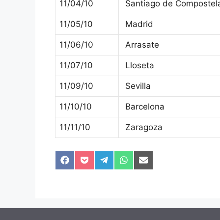
11/04/10
Santiago de Compostel
11/05/10
Madrid
11/06/10
Arrasate
11/07/10
Lloseta
11/09/10
Sevilla
11/10/10
Barcelona
11/11/10
Zaragoza
Compartir
Compartir
Compartir
Compartir
Compartir
en
en
en
en
en
Facebook
Pocket
Telegram
WhatsApp
Email