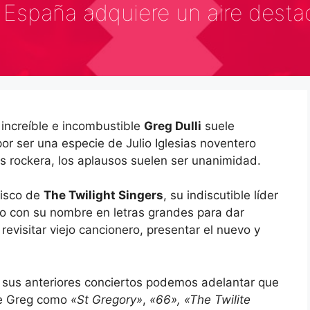
España adquiere un aire desta
increíble e incombustible
Greg Dulli
suele
or ser una especie de Julio Iglesias noventero
 rockera, los aplausos suelen ser unanimidad.
disco de
The Twilight Singers
, su indiscutible líder
o con su nombre en letras grandes para dar
revisitar viejo cancionero, presentar el nuevo y
n sus anteriores conciertos podemos adelantar que
de Greg como
«St Gregory»
,
«66», «The Twilite