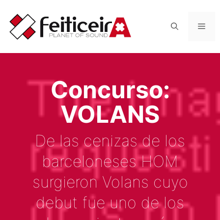
Saltar
al
Men
contenido
Concurso:
VOLANS
De las cenizas de los
barceloneses HOM
surgieron Volans cuyo
debut fue uno de los