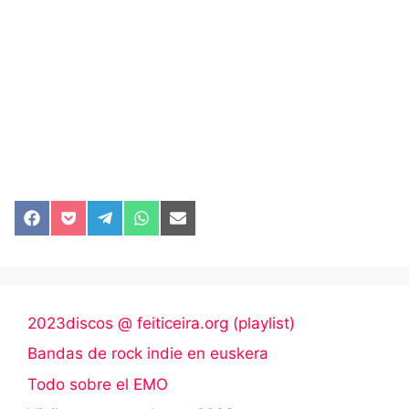
Compartir
Compartir
Compartir
Compartir
Compartir
en
en
en
en
en
Facebook
Pocket
Telegram
WhatsApp
Email
2023discos @ feiticeira.org (playlist)
Bandas de rock indie en euskera
Todo sobre el EMO