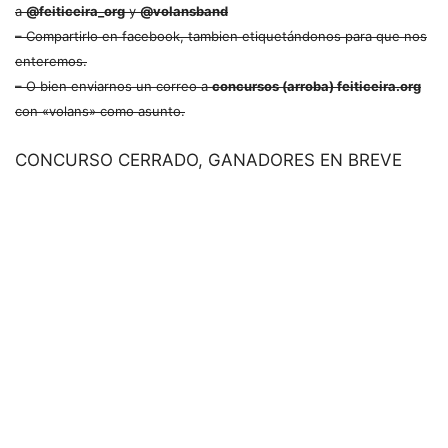
a
@feiticeira_org
y
@volansband
– Compartirlo en facebook, tambien etiquetándonos para que nos
enteremos.
– O bien enviarnos un correo a
concursos (arroba) feiticeira.org
con «volans» como asunto.
CONCURSO CERRADO, GANADORES EN BREVE