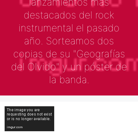
lanzamientos más
destacados del rock
instrumental el pasado
año. Sorteamos dos
copias de su "Geografías
del Olvido" y un póster de
la banda.