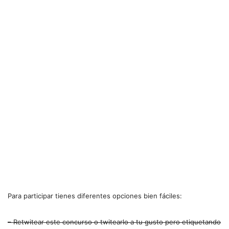
Para participar tienes diferentes opciones bien fáciles:
– Retwitear este concurso o twitearlo a tu gusto pero etiquetando