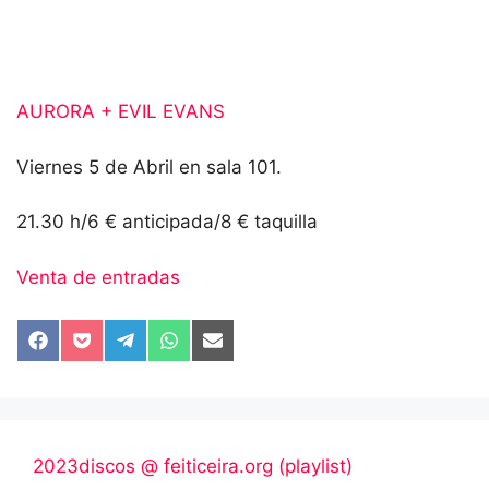
AURORA + EVIL EVANS
Viernes 5 de Abril en sala 101.
21.30 h/6 € anticipada/8 € taquilla
Venta de entradas
Compartir
Compartir
Compartir
Compartir
Compartir
en
en
en
en
en
Facebook
Pocket
Telegram
WhatsApp
Email
2023discos @ feiticeira.org (playlist)