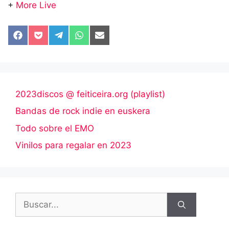
+
More Live
Compartir
Compartir
Compartir
Compartir
Compartir
en
en
en
en
en
Facebook
Pocket
Telegram
WhatsApp
Email
2023discos @ feiticeira.org (playlist)
Bandas de rock indie en euskera
Todo sobre el EMO
Vinilos para regalar en 2023
Buscar: