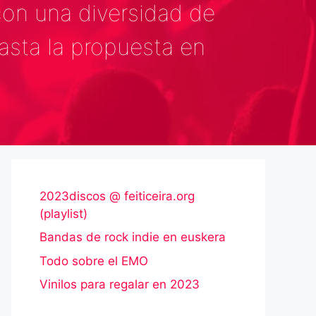
con una diversidad de
sta la propuesta en
2023discos @ feiticeira.org
(playlist)
Bandas de rock indie en euskera
Todo sobre el EMO
Vinilos para regalar en 2023