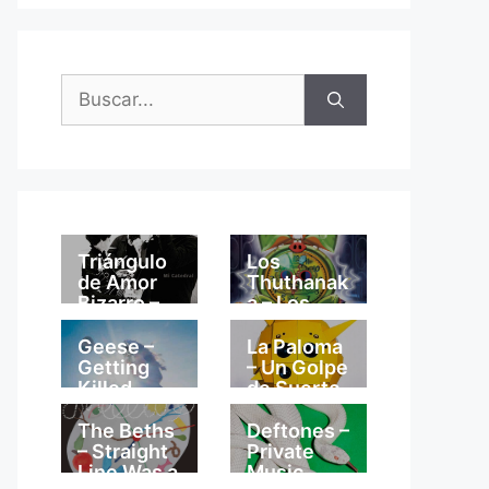
Buscar:
Triángulo
Los
de Amor
Thuthanak
Bizarro –
a – Los
Mi
Thuthanak
Catedral
a
Geese –
La Paloma
Getting
– Un Golpe
Killed
de Suerte
The Beths
Deftones –
– Straight
Private
Line Was a
Music