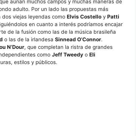
– que aúnan muchos campos y muchas maneras de
fondo adulto. Por un lado las propuestas más
on dos viejas leyendas como
Elvis Costello
y
Patti
siguiéndolos en cuanto a interés podríamos encajar
e de la fusión como las de la música brasileña
d
o las de la irlandesa
Sinnead O’Connor
.
ou N’Dour
, que completan la ristra de grandes
 independientes como
Jeff Tweedy
o
Eli
ras, estilos y públicos.