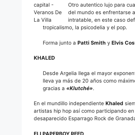
Otro autentico lujo para cu
del mundo es enfrentarse 
intratable, en este caso de
tropicalismo, la psicodelia y el pop.
Forma junto a
Patti Smith
y
Elvis Cos
KHALED
Desde Argelia llega el mayor exponent
lleva ya más de 20 años como máximo
gracias a
«Klutché»
.
En el mundillo independiente
Khaled
siem
artistas hip hop así como participando en
desaparecido Esparrago Rock de Granad
ELI PAPERBOY REED