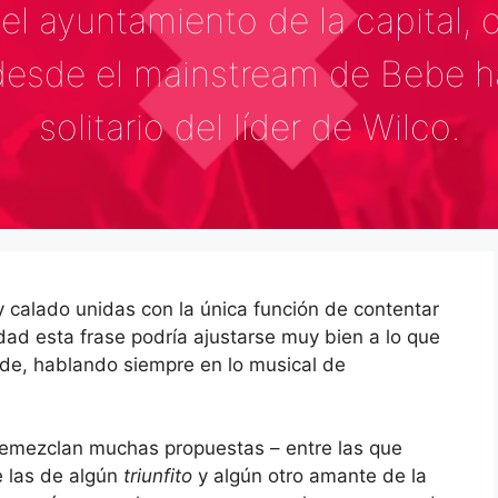
el ayuntamiento de la capital, 
desde el mainstream de Bebe ha
solitario del líder de Wilco.
y calado unidas con la única función de contentar
idad esta frase podría ajustarse muy bien a lo que
de, hablando siempre en lo musical de
remezclan muchas propuestas – entre las que
 las de algún
triunfito
y algún otro amante de la