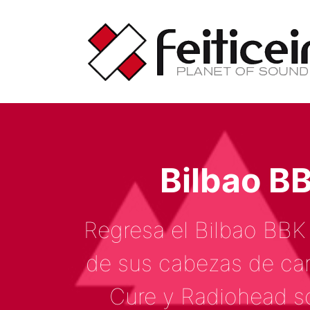
Saltar
al
contenido
Bilbao B
Regresa el Bilbao BBK 
de sus cabezas de car
Cure y Radiohead s