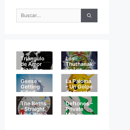
Buscar:
Triángulo
Los
de Amor
Thuthanak
Bizarro –
a – Los
Mi
Thuthanak
Catedral
a
Geese –
La Paloma
Getting
– Un Golpe
Killed
de Suerte
The Beths
Deftones –
– Straight
Private
Line Was a
Music
Lie