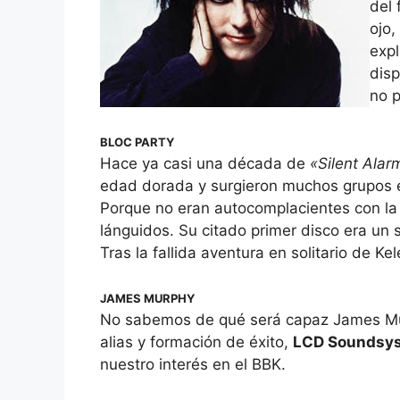
del 
ojo,
expl
disp
no p
BLOC PARTY
Hace ya casi una década de
«Silent Alar
edad dorada y surgieron muchos grupos e
Porque no eran autocomplacientes con la
lánguidos. Su citado primer disco era un s
Tras la fallida aventura en solitario de 
JAMES MURPHY
No sabemos de qué será capaz James Mu
alias y formación de éxito,
LCD Soundsy
nuestro interés en el BBK.