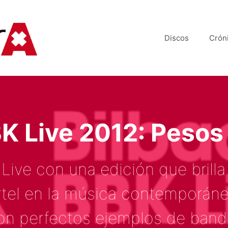
Discos
Crón
BK Live 2012: Pesos
Live con una edición que brilla
tel en la música contemporánea
on perfectos ejemplos de banda