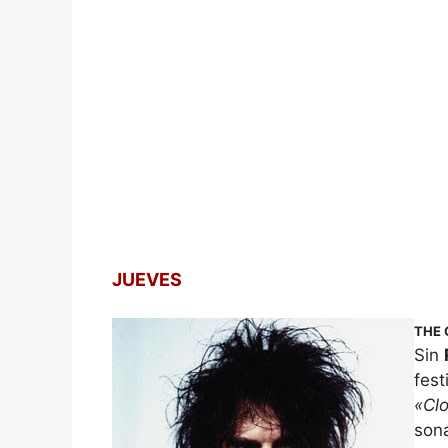
JUEVES
THE 
Sin
fest
«Cl
sona