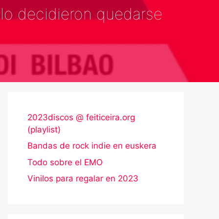
llo decidieron quedarse
2023discos @ feiticeira.org
(playlist)
Bandas de rock indie en euskera
Todo sobre el EMO
Vinilos para regalar en 2023