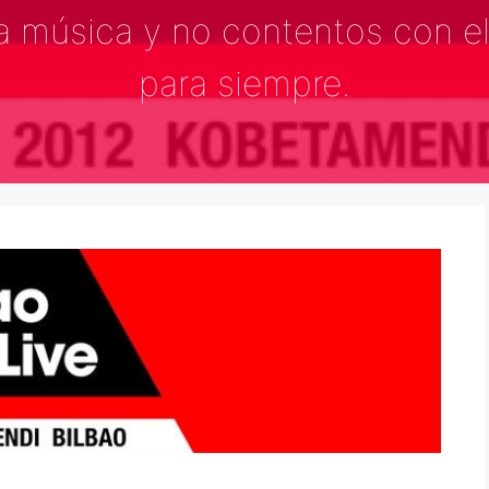
 la música y no contentos con e
para siempre.