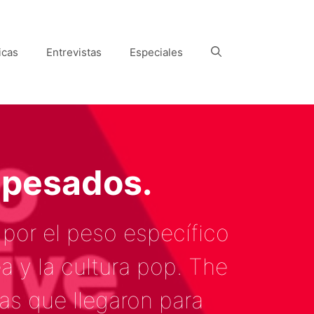
icas
Entrevistas
Especiales
 pesados.
 por el peso específico
 y la cultura pop. The
s que llegaron para