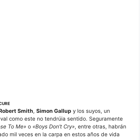
CURE
Robert Smith
,
Simon Gallup
y los suyos, un
ival como este no tendrúia sentido. Seguramente
ose To Me»
o
«Boys Don’t Cry»
, entre otras, habrán
do mil veces en la carpa en estos años de vida