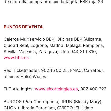
PUNTOS DE VENTA
Cajeros Multiservicio BBK, Oficinas BBK (Alicante,
Ciudad Real, Logroño, Madrid, Málaga, Pamplona,
Sevilla, Valencia, Zaragoza), tfno 944 310 310,
www.bbk.es
Red Ticketmaster, 902 15 00 25, FNAC, Carrefour,
oficinas HalcónViajes
El Corte Inglés,
www.elcorteingles.es
, 902 400 222
BURGOS (Pub Contrapunto), IRUN (Bloody Mary),
GIJÓN (Librería Paradiso), OVIEDO (El Último
Mono), PALENCIA (Discocenter), VALLADOLID
(Discocenter), VIGO (Discos Elepé)