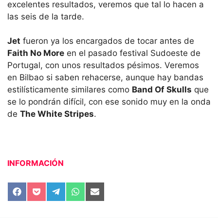
excelentes resultados, veremos que tal lo hacen a
las seis de la tarde.
Jet
fueron ya los encargados de tocar antes de
Faith No More
en el pasado festival Sudoeste de
Portugal, con unos resultados pésimos. Veremos
en Bilbao si saben rehacerse, aunque hay bandas
estilísticamente similares como
Band Of Skulls
que
se lo pondrán difícil, con ese sonido muy en la onda
de
The White Stripes
.
INFORMACIÓN
Compartir
Compartir
Compartir
Compartir
Compartir
en
en
en
en
en
Facebook
Pocket
Telegram
WhatsApp
Email