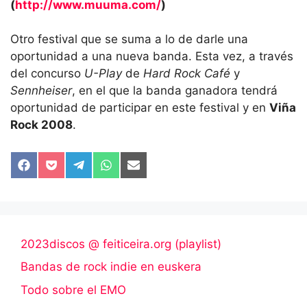
(
http://www.muuma.com/
)
Otro festival que se suma a lo de darle una
oportunidad a una nueva banda. Esta vez, a través
del concurso
U-Play
de
Hard Rock Café
y
Sennheiser
, en el que la banda ganadora tendrá
oportunidad de participar en este festival y en
Viña
Rock 2008
.
Compartir
Compartir
Compartir
Compartir
Compartir
en
en
en
en
en
Facebook
Pocket
Telegram
WhatsApp
Email
2023discos @ feiticeira.org (playlist)
Bandas de rock indie en euskera
Todo sobre el EMO