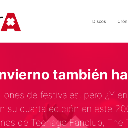
Discos
Crón
invierno también hay
llones de festivales, pero ¿Y en
n su cuarta edición en este 20
nes de Teenage Fanclub, The Te