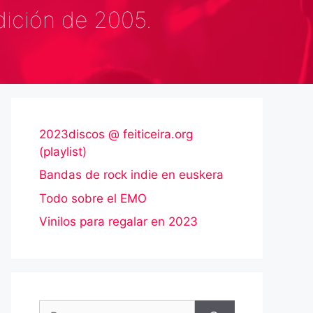
dición de 2005.
2023discos @ feiticeira.org
(playlist)
Bandas de rock indie en euskera
Todo sobre el EMO
Vinilos para regalar en 2023
Buscar: