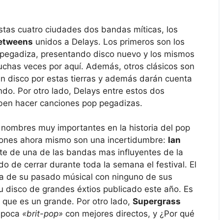
tas cuatro ciudades dos bandas míticas, los
etweens
unidos a Delays. Los primeros son los
a pegadiza, presentando disco nuevo y los mismos
has veces por aquí. Además, otros clásicos son
n disco por estas tierras y además darán cuenta
do. Por otro lado, Delays entre estos dos
ben hacer canciones pop pegadizas.
ombres muy importantes en la historia del pop
ciones ahora mismo son una incertidumbre:
Ian
nte de una de las bandas mas influyentes de la
do de cerrar durante toda la semana el festival. El
ura de su pasado músical con ninguno de sus
 disco de grandes éxtios publicado este año. Es
 que es un grande. Por otro lado,
Supergrass
 época
«brit-pop»
con mejores directos, y ¿Por qué