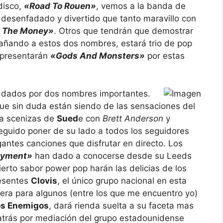
disco,
«Road To Rouen»
, vemos a la banda de
 desenfadado y divertido que tanto maravillo con
or The Money»
. Otros que tendrán que demostrar
añando a estos dos nombres, estará trio de pop
 presentarán
«Gods And Monsters»
por estas
n dados por dos nombres importantes.
ue sin duda están siendo de las sensaciones del
la scenizas de
Sued
e con
Brett Anderson
y
eguido poner de su lado a todos los seguidores
antes canciones que disfrutar en directo. Los
oyment»
han dado a conocerse desde su Leeds
ierto sabor power pop harán las delicias de los
resentes
Clovis
, el único grupo nacional en esta
fuera para algunos (entre los que me encuentro yo)
os Enemigos
, dará rienda suelta a su faceta mas
trás por mediación del grupo estadounidense