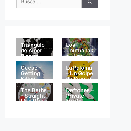
Triángulo
Los
de Amor
Thuthanak
Bizarro –
a – Los
Mi
Thuthanak
Catedral
a
Geese –
La Paloma
Getting
– Un Golpe
Killed
de Suerte
The Beths
Deftones –
– Straight
Private
Line Was a
Music
Lie