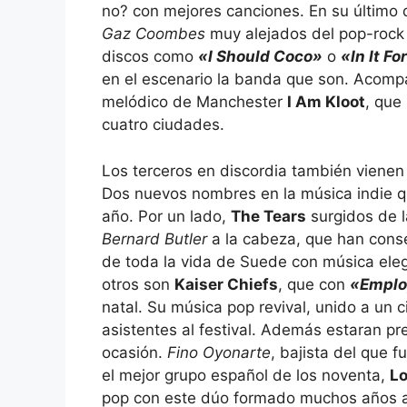
no? con mejores canciones. En su último 
Gaz Coombes
muy alejados del pop-rock
discos como
«I Should Coco»
o
«In It F
en el escenario la banda que son. Acomp
melódico de Manchester
I Am Kloot
, que
cuatro ciudades.
Los terceros en discordia también viene
Dos nuevos nombres en la música indie q
año. Por un lado,
The Tears
surgidos de 
Bernard Butler
a la cabeza, que han cons
de toda la vida de Suede con música eleg
otros son
Kaiser Chiefs
, que con
«Empl
natal. Su música pop revival, unido a un c
asistentes al festival. Además estaran p
ocasión.
Fino Oyonarte
, bajista del que 
el mejor grupo español de los noventa,
L
pop con este dúo formado muchos años a