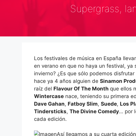
Supergrass, Ia
Los festivales de música en España llev
en verano en que no haya un festival, ya 
invierno? ¿Es que sólo podemos disfrutar
hace ya 4 años alguien de
Sinamon Prod
raíz del
Flavour Of The Month
que ellos 
Wintercase
nace, teniendo su primera e
Dave Gahan
,
Fatboy Slim
,
Suede
,
Los P
Tindersticks
,
The Divine Comedy
… por 
cada edición.
Así llegamos a su cuarta edició