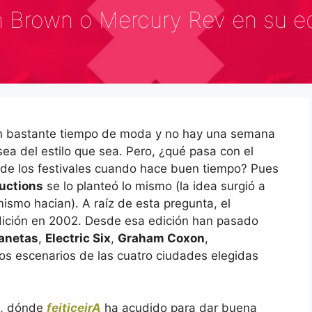
n Brown o Mercury Rev en su e
an bastante tiempo de moda y no hay una semana
sea del estilo que sea. Pero, ¿qué pasa con el
 de los festivales cuando hace buen tiempo? Pues
uctions
se lo planteó lo mismo (la idea surgió a
mismo hacian). A raíz de esta pregunta, el
dición en 2002. Desde esa edición han pasado
lanetas
,
Electric Six
,
Graham Coxon
,
los escenarios de las cuatro ciudades elegidas
n, dónde
feiticeirA
ha acudido para dar buena