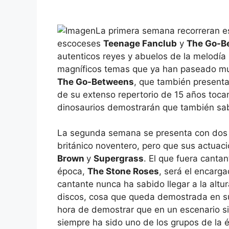
La primera semana recorreran es
escoceses
Teenage Fanclub
y
The Go-B
autenticos reyes y abuelos de la melodí
magníficos temas que ya han paseado muc
The Go-Betweens
, que también presenta
de su extenso repertorio de 15 años tocan
dinosaurios demostrarán que también sa
La segunda semana se presenta con dos n
británico noventero, pero que sus actua
Brown
y
Supergrass
. El que fuera canta
época,
The Stone Roses
, será el encarga
cantante nunca ha sabido llegar a la alt
discos, cosa que queda demostrada en su
hora de demostrar que en un escenario si
siempre ha sido uno de los grupos de la