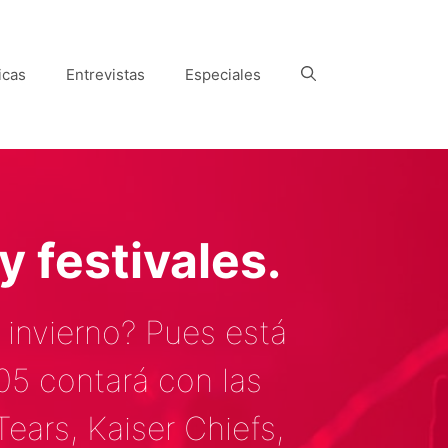
icas
Entrevistas
Especiales
 festivales.
 invierno? Pues está
05 contará con las
ars, Kaiser Chiefs,