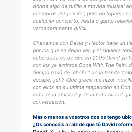
dónde algo de tufillo a movida musical en 
miembros Jorge y Fer, pero no toparse con
cualquier concierto, fiesta o garito relac
verdaderamente difícil.
Charlamos con David y Héctor hace un ti
por los que se dejan ver, y ni siquiera t
cabe duda es de que en 2005 David ya f
con los ya extintos Gone With The Pain, 
tiempo pasó de “chófer” de la banda (“a
escape, ¿eh? ¡Qué gracia me hizo!” nos lle
con ellos en su última reaparición en Don
más de la amistad y de la naturalidad qu
conversación.
Más o menos a vosotros dos os tengo ubicad
¿Os conocéis a raíz de que tú David refo
David
: Sí, a Fer lo conozco por Emerge y 