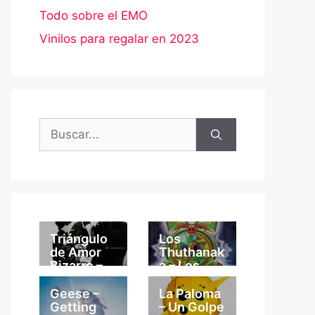
Todo sobre el EMO
Vinilos para regalar en 2023
Buscar:
Triángulo
Los
de Amor
Thuthanak
Bizarro –
a – Los
Mi
Thuthanak
Catedral
a
Geese –
La Paloma
Getting
– Un Golpe