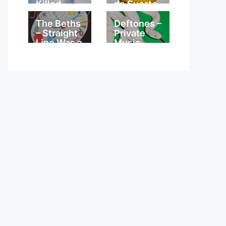
Killed
de Suerte
The Beths
Deftones –
– Straight
Private
Line Was a
Music
Lie