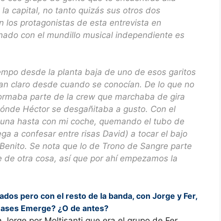
la capital, no tanto quizás sus otros dos
 los protagonistas de esta entrevista en
ionado con el mundillo musical independiente es
empo desde la planta baja de uno de esos garitos
enían claro desde cuando se conocían. De lo que no
ormaba parte de la crew que marchaba de gira
dónde Héctor se desgañitaba a gusto. Con el
lguna hasta con mi coche, quemando el tubo de
ga a confesar entre risas David) a tocar el bajo
 Benito. Se nota que lo de Trono de Sangre parte
e de otra cosa, así que por ahí empezamos la
os pero con el resto de la banda, con Jorge y Fer,
rmases Emerge? ¿O de antes?
a Jorge por Moltisanti que era el grupo de Fer