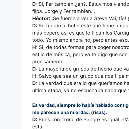
D
: Si, Fer también,¿eh?. Estuvimos viend
flipa. Jorge y Fer también…
Héctor
: ¡Se fueron a ver a Steve Vai, tío!
D
: Se fueron al hotel este que tiene un au
más popero así es que le flipan los Card
todo. Yo mismo ahora no, pero antes esc
H
: Si, de todas formas para coger nosotr
estilo de música, pero ya te digo que co
precisamente.
D
: La mayoría de grupos de hecho que va
H
: Salvo que sea un grupo que nos flipe 
D
: La verdad que era lo que queríamos h
última etapa, ya no escuchaba nada que 
Es verdad, siempre lo había hablado contig
me parecen una mierda». (risas).
D
: Pues con Trono de Sangre es igual.
«V
está.