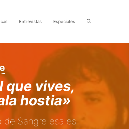
icas
Entrevistas
Especiales
e
 que vives,
ala hostia»
o de Sangre esa es