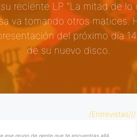
 su reciente LP "La mitad de l
osa va tomando otros matices. 
presentación del próximo día 1
de su nuevo disco.
/Entrevistas///
e ese grupo de gente que te encuentras allá