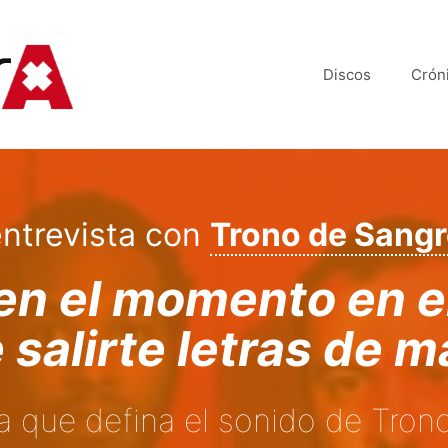
Discos
Crón
ntrevista con
Trono de Sangr
en el momento en el
 salirte letras de m
ta que defina el sonido de Tron