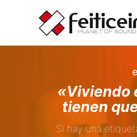
Saltar
al
contenido
e
«Viviendo 
tienen que
Si hay una etique