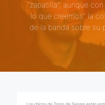
"zapatilla", aunque con
lo que creemos" la c
de la banda sobre su 
Los chicos de Trono de Sangre están entr