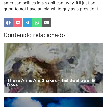
american politics in a significant way. it’ll just be
great to not have an old white guy as a president.
Compartir
Compartir
Compartir
Compartir
Compartir
en
en
en
en
en
Facebook
Pocket
Telegram
WhatsApp
Email
Contenido relacionado
These Arms Are Snakes – Tail Swallower &
Dove