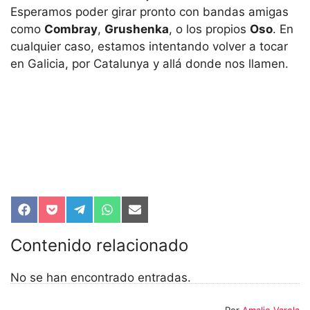
Esperamos poder girar pronto con bandas amigas
como
Combray
,
Grushenka
, o los propios
Oso
. En
cualquier caso, estamos intentando volver a tocar
en Galicia, por Catalunya y allá donde nos llamen.
Compartir
Compartir
Compartir
Compartir
Compartir
en
en
en
en
en
Facebook
Pocket
Telegram
WhatsApp
Email
Contenido relacionado
No se han encontrado entradas.
Por
Amalio Varela