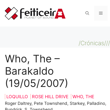
Saltar
al
Men
contenido
/Crónicas///
Who, The –
Barakaldo
(19/05/2007)
LOQUILLO
ROSE HILL DRIVE
WHO, THE
Roger Daltrey, Pete Townshend, Starkey, Palladino,
Bundrick, S. Townshend