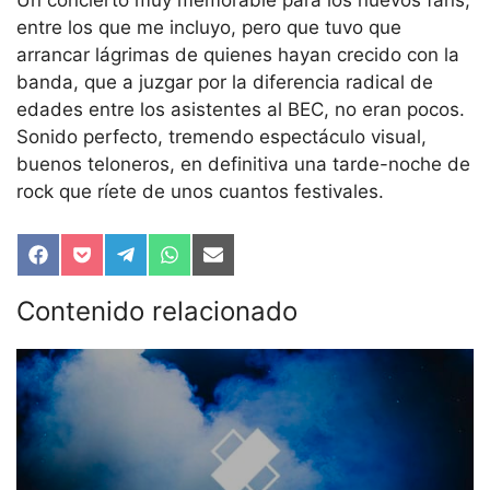
entre los que me incluyo, pero que tuvo que
arrancar lágrimas de quienes hayan crecido con la
banda, que a juzgar por la diferencia radical de
edades entre los asistentes al BEC, no eran pocos.
Sonido perfecto, tremendo espectáculo visual,
buenos teloneros, en definitiva una tarde-noche de
rock que ríete de unos cuantos festivales.
Compartir
Compartir
Compartir
Compartir
Compartir
en
en
en
en
en
Facebook
Pocket
Telegram
WhatsApp
Email
Contenido relacionado