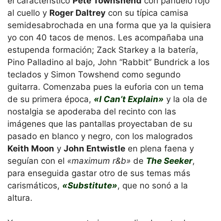
el característico
Pete Townshend
con pañuelo rojo
al cuello y
Roger Daltrey
con su típica camisa
semidesabrochada en una forma que ya la quisiera
yo con 40 tacos de menos. Les acompañaba una
estupenda formación; Zack Starkey a la batería,
Pino Palladino al bajo, John “Rabbit” Bundrick a los
teclados y Simon Towshend como segundo
guitarra. Comenzaba pues la euforia con un tema
de su primera época,
«I Can’t Explain»
y la ola de
nostalgia se apoderaba del recinto con las
imágenes que las pantallas proyectaban de su
pasado en blanco y negro, con los malogrados
Keith Moon
y
John Entwistle
en plena faena y
seguían con el
«maximum r&b»
de
The Seeker
,
para enseguida gastar otro de sus temas más
carismáticos,
«Substitute»
, que no sonó a la
altura.