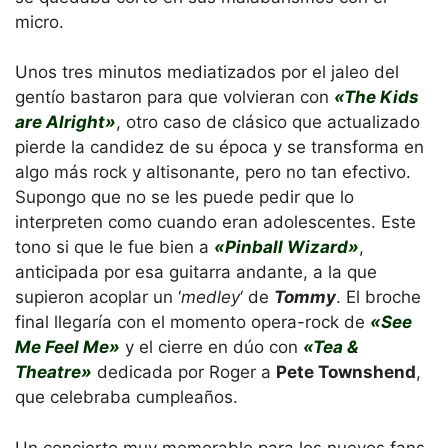
micro.
Unos tres minutos mediatizados por el jaleo del
gentío bastaron para que volvieran con
«The Kids
are Alright»
, otro caso de clásico que actualizado
pierde la candidez de su época y se transforma en
algo más rock y altisonante, pero no tan efectivo.
Supongo que no se les puede pedir que lo
interpreten como cuando eran adolescentes. Este
tono si que le fue bien a
«Pinball Wizard»
,
anticipada por esa guitarra andante, a la que
supieron acoplar un ‘
medley
‘ de
Tommy
. El broche
final llegaría con el momento opera-rock de
«See
Me Feel Me»
y el cierre en dúo con
«Tea &
Theatre»
dedicada por Roger a
Pete Townshend
,
que celebraba cumpleaños.
Un concierto muy memorable para los nuevos fans,