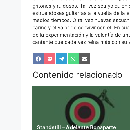
gritones y ruidosos. Tal vez sea yo quie
estruendosas guitarras a la vuelta de la 
medios tiempos. O tal vez nuevas escucha
cariño y el valor de convivir con él. En cua
de la experimentación y la valentía de u
cantante que cada vez reina más con su vo
Compartir
Compartir
Compartir
Compartir
Compartir
en
en
en
en
en
Facebook
Pocket
Telegram
WhatsApp
Email
Contenido relacionado
Standstill – Adelante Bonaparte