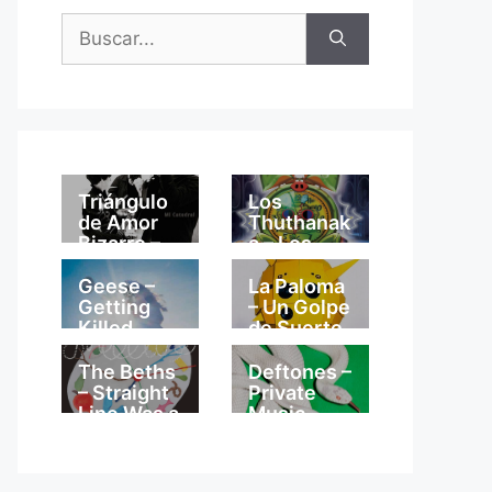
Buscar:
Triángulo
Los
de Amor
Thuthanak
Bizarro –
a – Los
Mi
Thuthanak
Catedral
a
Geese –
La Paloma
Getting
– Un Golpe
Killed
de Suerte
The Beths
Deftones –
– Straight
Private
Line Was a
Music
Lie