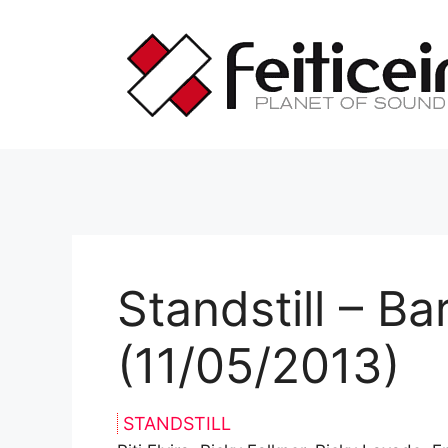
Saltar
al
contenido
Standstill – Ba
(11/05/2013)
STANDSTILL