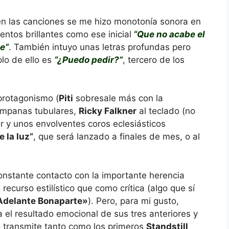
 en las canciones se me hizo monotonía sonora en
ntos brillantes como ese inicial
“Que no acabe el
e”
. También intuyo unas letras profundas pero
lo de ello es
“¿Puedo pedir?”
, tercero de los
 protagonismo (
Piti
sobresale más con la
campanas tubulares,
Ricky Falkner
al teclado (no
er y unos envolventes coros eclesiásticos
e la luz”
, que será lanzado a finales de mes, o al
nstante contacto con la importante herencia
recurso estilístico que como crítica (algo que sí
Adelante Bonaparte»
). Pero, para mi gusto,
el resultado emocional de sus tres anteriores y
o transmite tanto como los primeros
Standstill