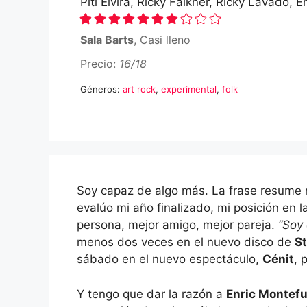
Piti Elvira, Ricky Falkner, Ricky Lavado, 
Sala Barts
, Casi lleno
Precio:
16/18
Géneros:
art rock
,
experimental
,
folk
Soy capaz de algo más. La frase resume 
evalúo mi año finalizado, mi posición en l
persona, mejor amigo, mejor pareja.
“Soy
menos dos veces en el nuevo disco de
St
sábado en el nuevo espectáculo,
Cénit
, 
Y tengo que dar la razón a
Enric Montef