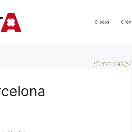
Discos
Crón
/Crónicas///
rcelona