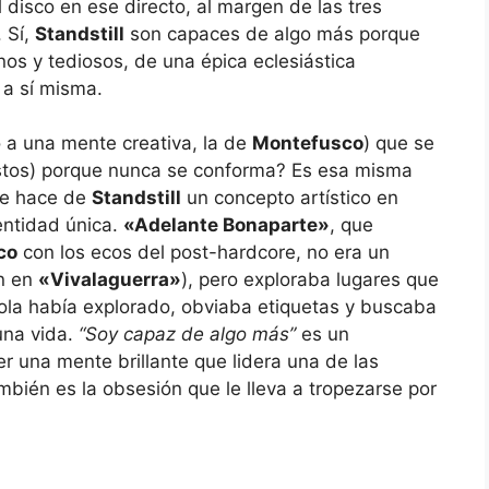
disco en ese directo, al margen de las tres
 Sí,
Standstill
son capaces de algo más porque
s y tediosos, de una épica eclesiástica
 a sí misma.
 a una mente creativa, la de
Montefusco
) que se
stos) porque nunca se conforma? Es esa misma
ue hace de
Standstill
un concepto artístico en
entidad única.
«Adelante Bonaparte»
, que
co
con los ecos del post-hardcore, no era un
on en
«Vivalaguerra»
), pero exploraba lugares que
la había explorado, obviaba etiquetas y buscaba
una vida.
“Soy capaz de algo más”
es un
r una mente brillante que lidera una de las
bién es la obsesión que le lleva a tropezarse por