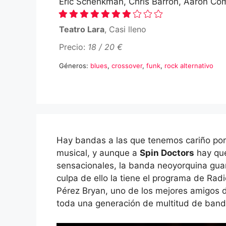
Eric Schenkman, Chris Barron, Aaron Co
Teatro Lara
, Casi lleno
Precio:
18 / 20 €
Géneros:
blues
,
crossover
,
funk
,
rock alternativo
Hay bandas a las que tenemos cariño por
musical, y aunque a
Spin Doctors
hay que
sensacionales, la banda neoyorquina guard
culpa de ello la tiene el programa de Rad
Pérez Bryan, uno de los mejores amigos 
toda una generación de multitud de banda