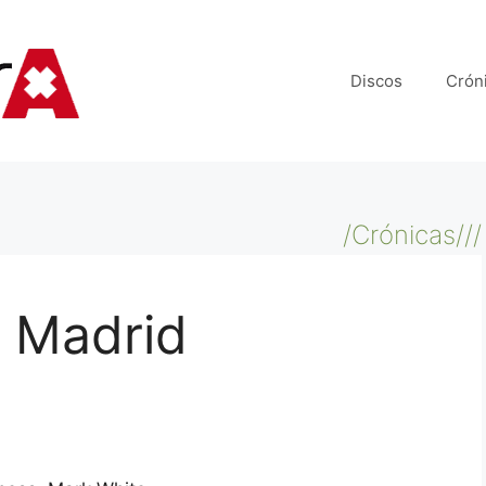
Discos
Crón
/Crónicas///
– Madrid