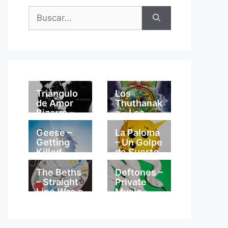
Buscar:
Triángulo
Los
de Amor
Thuthanak
Bizarro –
a – Los
Mi
Thuthanak
Catedral
a
Geese –
La Paloma
Getting
– Un Golpe
Killed
de Suerte
The Beths
Deftones –
– Straight
Private
Line Was a
Music
Lie