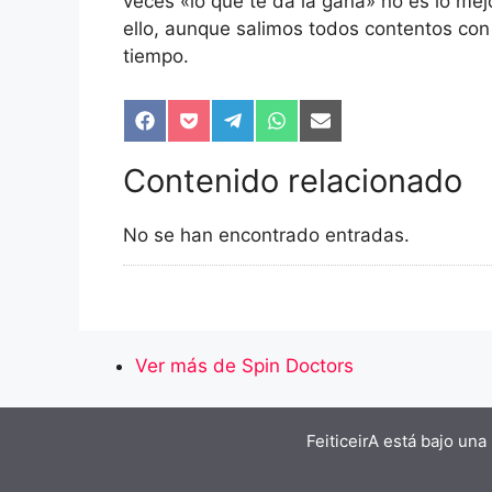
veces «lo que te da la gana» no es lo mej
ello, aunque salimos todos contentos co
tiempo.
Compartir
Compartir
Compartir
Compartir
Compartir
en
en
en
en
en
Facebook
Pocket
Telegram
WhatsApp
Email
Contenido relacionado
No se han encontrado entradas.
Ver más de Spin Doctors
FeiticeirA está bajo una