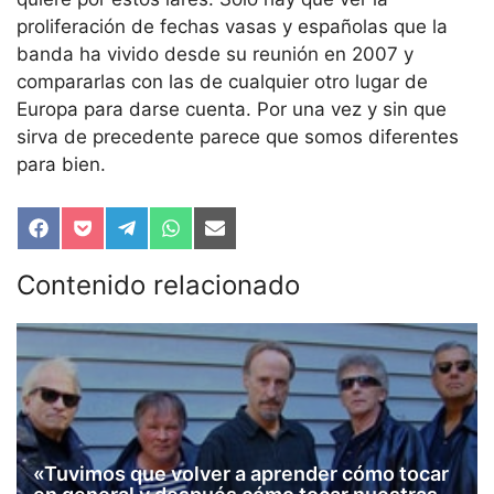
proliferación de fechas vasas y españolas que la
banda ha vivido desde su reunión en 2007 y
compararlas con las de cualquier otro lugar de
Europa para darse cuenta. Por una vez y sin que
sirva de precedente parece que somos diferentes
para bien.
Compartir
Compartir
Compartir
Compartir
Compartir
en
en
en
en
en
Facebook
Pocket
Telegram
WhatsApp
Email
Contenido relacionado
«Tuvimos que volver a aprender cómo tocar