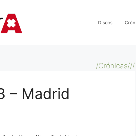
Discos
Crón
/Crónicas///
3 – Madrid