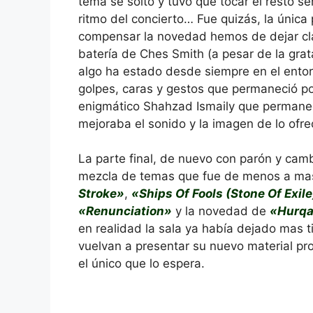
tema se soltó y tuvo que tocar el resto 
ritmo del concierto… Fue quizás, la única
compensar la novedad hemos de dejar clar
batería de Ches Smith (a pesar de la grata
algo ha estado desde siempre en el ento
golpes, caras y gestos que permaneció pos
enigmático Shahzad Ismaily que permanec
mejoraba el sonido y la imagen de lo of
La parte final, de nuevo con parón y cam
mezcla de temas que fue de menos a ma
Stroke»
,
«Ships Of Fools (Stone Of Exil
«Renunciation»
y la novedad de
«Hurqa
en realidad la sala ya había dejado mas 
vuelvan a presentar su nuevo material pro
el único que lo espera.