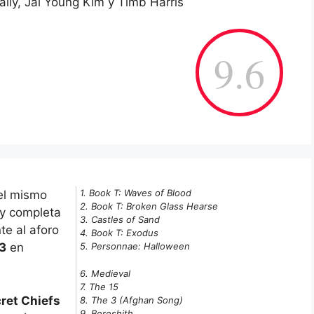
ily, Jai Young Kim y Timb Harris
9.6
1. Book T: Waves of Blood
del mismo
2. Book T: Broken Glass Hearse
 y completa
3. Castles of Sand
te al aforo
4. Book T: Exodus
 3
en
5. Personnae: Halloween
6. Medieval
7. The 15
ret Chiefs
8. The 3 (Afghan Song)
9. Bereshith