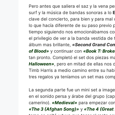
Pero antes que saliera el saz y la vena pe
surf y la música de bandas sonoras a lo
clave del concierto, para bien y para ma
lo que hacía diferente de su paso previo 
tiempo siguiendo nos emocionábamos c
el privilegio de ver a la banda vestida d
álbum mas brillante,
«Second Grand Cons
of Blood»
y continuar con
«Book T: Brok
tan pronto. Completó el set dos piezas
Halloween»
, pero en mitad de ellas nos d
Timb Harris a medio camino entre su habitu
tres regalos ya teníamos un set mas compl
La segunda parte fue un mini set a imag
en el sonido persa y árabe del grupo (cap
camerino).
«Medieval»
para empezar como
«The 3 (Afghan Song)»
y
«The 4 (Great