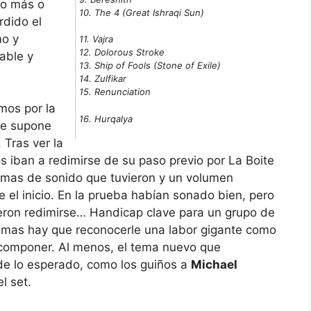
do más o
10. The 4 (Great Ishraqi Sun)
rdido el
mo y
11. Vajra
12. Dolorous Stroke
able y
13. Ship of Fools (Stone of Exile)
14. Zulfikar
15. Renunciation
mos por la
16. Hurqalya
se supone
 Tras ver la
s iban a redimirse de su paso previo por La Boite
lemas de sonido que tuvieron y un volumen
el inicio. En la prueba habían sonado bien, pero
ieron redimirse… Handicap clave para un grupo de
z mas hay que reconocerle una labor gigante como
componer. Al menos, el tema nuevo que
e lo esperado, como los guiños a
Michael
l set.