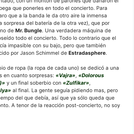
sentado, con un montón de parones que dañaron el
 pega que ponerles en todo el concierto. Para
o que a la banda le da otro aire la inmensa
 sorpresa del batería de la otra vez), que por
rno de
Mr. Bungle
. Una verdadera máquina de
eído todo el concierto. Todo lo contrario que el
ía impasible con su bajo, pero que también
recido por Jason Schimmel de
Estradasphere
.
bio de ropa (la ropa de cada uno) se dedicó a una
s en cuanto sorpresas:
«Vajra»
,
«Dolorous
e)»
y un final soberbio con
«Zulfikar»
,
lya»
al final. La gente seguía pidiendo mas, pero
tiempo del que debía, así que ya sólo queda que
nto. A tenor de la reacción post-concierto, no soy