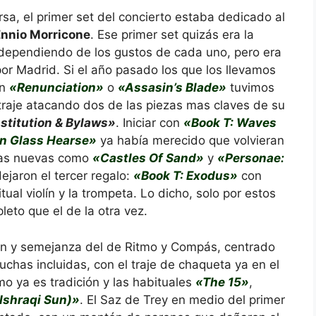
rsa, el primer set del concierto estaba dedicado al
Ennio Morricone
. Ese primer set quizás era la
l dependiendo de los gustos de cada uno, pero era
por Madrid. Si el año pasado los que los llevamos
on
«Renunciation»
o
«Assasin’s Blade»
tuvimos
e traje atacando dos de las piezas mas claves de su
titution & Bylaws»
. Iniciar con
«Book T: Waves
en Glass Hearse»
ya había merecido que volvieran
 mas nuevas como
«Castles Of Sand»
y
«Personae:
ejaron el tercer regalo:
«Book T: Exodus»
con
al violín y la trompeta. Lo dicho, solo por estos
eto que el de la otra vez.
en y semejanza del de Ritmo y Compás, centrado
uchas incluidas, con el traje de chaqueta ya en el
 ya es tradición y las habituales
«The 15»
,
 Ishraqi Sun)»
. El Saz de Trey en medio del primer