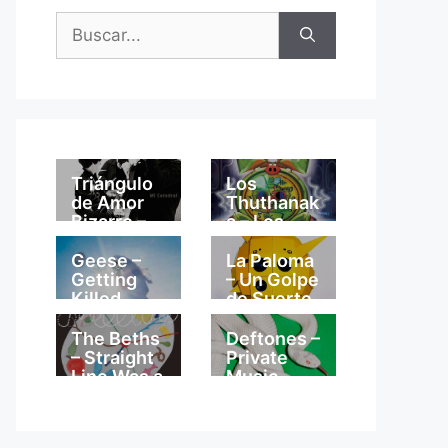
Buscar:
Triángulo
Los
de Amor
Thuthanak
Bizarro –
a – Los
Mi
Thuthanak
Catedral
a
Geese –
La Paloma
Getting
– Un Golpe
Killed
de Suerte
The Beths
Deftones –
– Straight
Private
Line Was a
Music
Lie