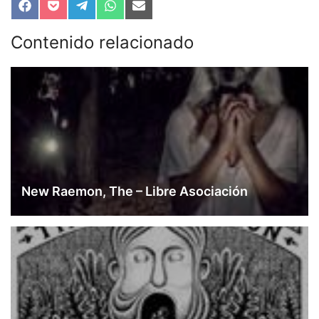
Compartir
Compartir
Compartir
Compartir
Compartir
en
en
en
en
en
Facebook
Pocket
Telegram
WhatsApp
Email
Contenido relacionado
New Raemon, The – Libre Asociación