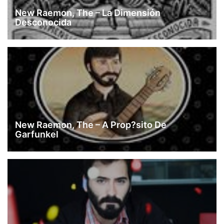
New Raemon, The – La Dimensión
Desconocida
New Raemon, The – A Prop?sito De
Garfunkel