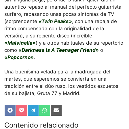
autentico repaso al manual del perfecto guitarrista
surfero, repasando unas pocas sintonías de TV
(sorprendente
«Twin Peaks»
, con una rebaja de
ritmo compensada con la originalidad de la
versión), a su reciente disco (increíble
«Malvinella»
) y a otros habituales de su repertorio
como
«Darkness Is A Teenager Friend»
o
«Popcorno»
.
Una buenísima velada para la madrugada del
martes, que esperemos se convierta en una
tradición entre el dúo ruso, los vestidos escuetos
de su bajista, Gruta 77 y Madrid.
Compartir
Compartir
Compartir
Compartir
Compartir
en
en
en
en
en
Facebook
Pocket
Telegram
WhatsApp
Email
Contenido relacionado