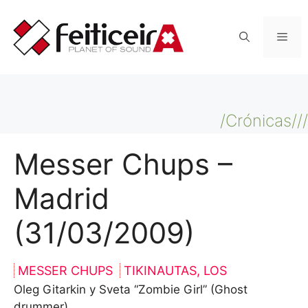
Saltar
al
Men
contenido
/Crónicas///
Messer Chups –
Madrid
(31/03/2009)
MESSER CHUPS
TIKINAUTAS, LOS
Oleg Gitarkin y Sveta “Zombie Girl” (Ghost
drummer)