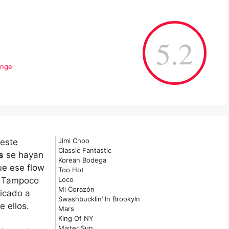
i
5.2
unge
Jimi Choo
 este
Classic Fantastic
s
se hayan
Korean Bodega
ue ese flow
Too Hot
. Tampoco
Loco
Mi Corazón
dicado a
Swashbucklin’ In Brookyln
e ellos.
Mars
King Of NY
Mister Sun