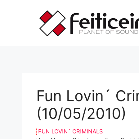
Saltar
al
contenido
Fun Lovin´ Cri
(10/05/2010)
FUN LOVIN´ CRIMINALS