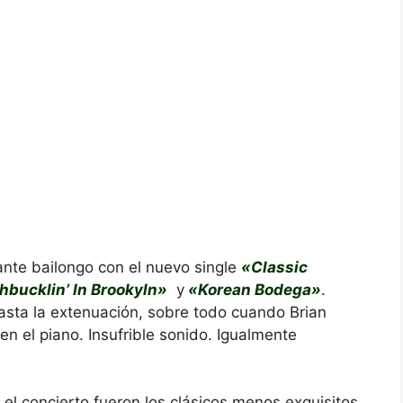
nte bailongo con el nuevo single
«Classic
bucklin’ In Brookyln»
y
«Korean Bodega»
.
hasta la extenuación, sobre todo cuando Brian
n el piano. Insufrible sonido. Igualmente
 el concierto fueron los clásicos menos exquisitos