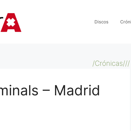
Discos
Crón
/Crónicas///
minals – Madrid