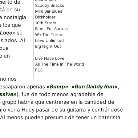
cierto de
Scooby Snacks
tá en su
Mini Bar Blues
a nostalgia
Dickholder
10th Street
 los que
Blues For Suckas
Loco
» se
We The Three
siados. Al
Love Unlimited
Big Night Out
 que
o un
Live Have Love
All The Time In The World
FLC
ino nos
es escaparon apenas
«Bump»
,
«Run Daddy Run»
,
ssive»
), fue de todo menos agradable de
 grupo habría que centrarse en la cantidad de
aro ver a Huey pasar de su guitarra y centrándose
. Al menos pueden presumir de tener un baterista