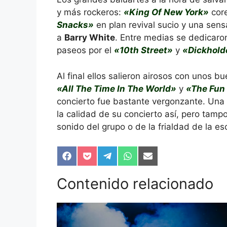
y más rockeros:
«King Of New York»
core
Snacks»
en plan revival sucio y una sen
a
Barry White
. Entre medias se dedicaron
paseos por el
«10th Street»
y
«Dickhold
Al final ellos salieron airosos con unos 
«All The Time In The World»
y
«The Fun 
concierto fue bastante vergonzante. Una
la calidad de su concierto así, pero tamp
sonido del grupo o de la frialdad de la es
Compartir
Compartir
Compartir
Compartir
Compartir
en
en
en
en
en
Facebook
Pocket
Telegram
WhatsApp
Email
Contenido relacionado