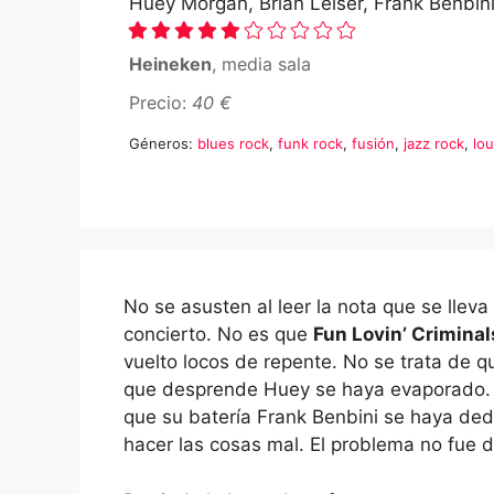
Huey Morgan, Brian Leiser, Frank Benbin
Heineken
, media sala
Precio:
40 €
Géneros:
blues rock
,
funk rock
,
fusión
,
jazz rock
,
lo
No se asusten al leer la nota que se lleva
concierto. No es que
Fun Lovin’ Criminal
vuelto locos de repente. No se trata de q
que desprende Huey se haya evaporado
que su batería Frank Benbini se haya de
hacer las cosas mal. El problema no fue d