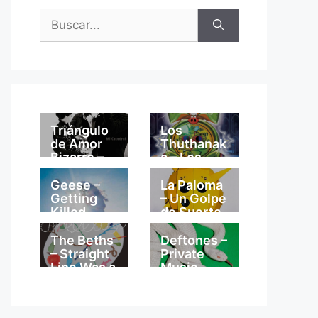
Buscar:
Triángulo
Los
de Amor
Thuthanak
Bizarro –
a – Los
Mi
Thuthanak
Catedral
a
Geese –
La Paloma
Getting
– Un Golpe
Killed
de Suerte
The Beths
Deftones –
– Straight
Private
Line Was a
Music
Lie