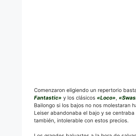
Comenzaron eligiendo un repertorio basta
Fantastic»
y los clásicos
«Loco»
,
«Swash
Bailongo si los bajos no nos molestaran 
Leiser abandonaba el bajo y se centraba e
también, intolerable con estos precios.
Los grandes baluartes a la hora de salvar