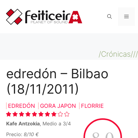
Saltar
al
Men
contenido
/Crónicas///
edredón – Bilbao
(18/11/2011)
EDREDÓN
GORA JAPON
FLORRIE
Kafe Antzokia
, Medio a 3/4
8.0
Precio:
8/10 €