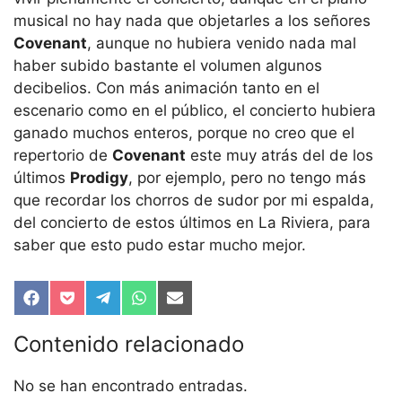
musical no hay nada que objetarles a los señores
Covenant
, aunque no hubiera venido nada mal
haber subido bastante el volumen algunos
decibelios. Con más animación tanto en el
escenario como en el público, el concierto hubiera
ganado muchos enteros, porque no creo que el
repertorio de
Covenant
este muy atrás del de los
últimos
Prodigy
, por ejemplo, pero no tengo más
que recordar los chorros de sudor por mi espalda,
del concierto de estos últimos en La Riviera, para
saber que esto pudo estar mucho mejor.
Compartir
Compartir
Compartir
Compartir
Compartir
en
en
en
en
en
Facebook
Pocket
Telegram
WhatsApp
Email
Contenido relacionado
No se han encontrado entradas.