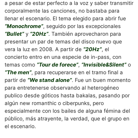
a pesar de estar perfecto a la voz y saber transmitir
corporalmente las canciones, no bastaba para
llenar el escenario. El tema elegido para abrir fue
“Monochrome”
, seguido por las excepcionales
“Bullet”
y
“20Hz”
. También aprovecharon para
presentar un par de temas del disco nuevo que
vera la luz en 2008. A partir de
“20Hz”
, el
concierto entro en una especie de in-pass, con
temas como
“Tour de forece”
,
“Invisible&Silent”
o
“The men”
, para recuperarse en el tramo final a
partir de
“We stand alone”
. Fue un buen momento
para entretenerse observando al heterogéneo
publico desde góticos hasta bakalas, pasando por
algún new romanthic o ciberpunks, pero
especialmente con los bailes de alguna fémina del
público, más atrayente, la verdad, que el grupo en
el escenario.