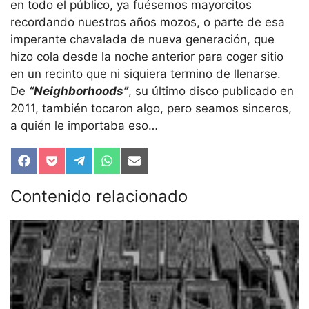
en todo el público, ya fuésemos mayorcitos
recordando nuestros años mozos, o parte de esa
imperante chavalada de nueva generación, que
hizo cola desde la noche anterior para coger sitio
en un recinto que ni siquiera termino de llenarse.
De
“Neighborhoods”
, su último disco publicado en
2011, también tocaron algo, pero seamos sinceros,
a quién le importaba eso…
Compartir
Compartir
Compartir
Compartir
Compartir
en
en
en
en
en
Facebook
Pocket
Telegram
WhatsApp
Email
Contenido relacionado