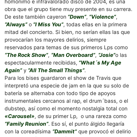
homónimo e infravalorado disco de 2004, es una
obra que el grupo tiene muy presente en su carrera.
De este también cayeron
“Down”
,
“Violence”
,
“Always”
o
“I Miss You”
, todas ellas en la primera
mitad del concierto. Si bien, no serían ellas las que
provocarían los mayores delirios, siempre
reservados para temas de sus primeros Lps como
“The Rock Show”
,
“Man Overboard”
,
“Josie”
o las
espectacularmente recibidas,
“What´s My Age
Again”
y
“All The Small Things”
.
Para los bises guardaron el show de Travis que
interpretó una especie de jam en la que su solo de
batería se alternaba con todo tipo de apoyos
instrumentales cercanos al rap, el drum´bass, o el
dubstep, así como el momento nostalgia total con
«Carousel»
, de su primer Lp, o una rareza como
“Family Reunion”
. Eso sí, el punto álgido llegaría
con la coreadísima
“Dammit”
que provocó el delirio