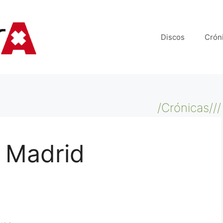
Discos
Crón
/Crónicas///
– Madrid