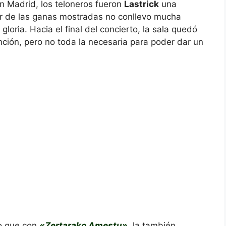
n Madrid, los teloneros fueron
Lastrick
una
r de las ganas mostradas no conllevo mucha
gloria. Hacia el final del concierto, la sala quedó
nción, pero no toda la necesaria para poder dar un
to que con
«Zertarako Amestu»
, la también