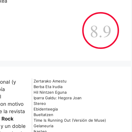
txea
8.9
Zertarako Amestu
onal (y
Berba Eta Irudia
ía
Hil Nintzen Eguna
l
Iparra Galdu: Hegora Joan
con motivo
Stereo
Ebidenteegia
 la revista
Bueltatzen
o
Rock
Time Is Running Out (Versión de Muse)
 y un doble
Gelaneuria
Ikasten