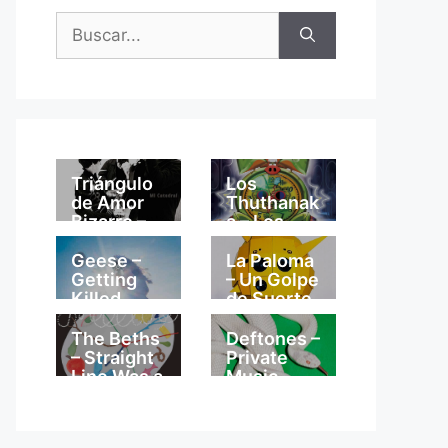
Buscar:
Triángulo
Los
de Amor
Thuthanak
Bizarro –
a – Los
Mi
Thuthanak
Catedral
a
Geese –
La Paloma
Getting
– Un Golpe
Killed
de Suerte
The Beths
Deftones –
– Straight
Private
Line Was a
Music
Lie