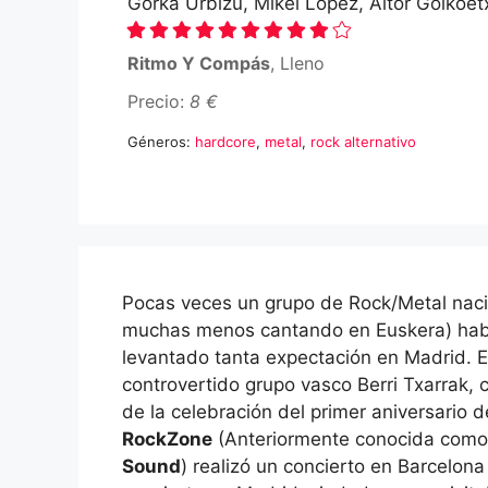
Gorka Urbizu, Mikel López, Aitor Goikoe
Ritmo Y Compás
, Lleno
Precio:
8 €
Géneros:
hardcore
,
metal
,
rock alternativo
Pocas veces un grupo de Rock/Metal naci
muchas menos cantando en Euskera) hab
levantado tanta expectación en Madrid. E
controvertido grupo vasco Berri Txarrak, 
de la celebración del primer aniversario de
RockZone
(Anteriormente conocida com
Sound
) realizó un concierto en Barcelona