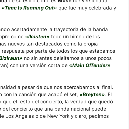
ada de su estilo como es
Muse
fue versionada,
u
«Time Is Running Out»
que fue muy celebrada y
sando acertadamente la trayectoria de la banda
empre como
«Ikasten»
todo un himno de los
mas nuevos tan destacados como la propia
e respuesta por parte de todos los que estábamos
Biziraun»
no sin antes deleitarnos a unos pocos
eran) con una versión corta de
«Main Offender»
ensidad a pesar de que nos acercábamos al final.
o con la canción que acabó el set,
«Breyten»
. El
 que el resto del concierto, la verdad que quedó
o del concierto que una banda nacional puede
e Los Angeles o de New York y claro, pedimos