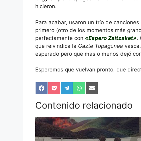
hicieron.
Para acabar, usaron un trío de canciones
primero (otro de los momentos más grande
perfectamente con
«Espero Zaitzaket»
.
que reivindica la
Gazte Topagunea
vasca.
esperado pero que mas o menos dejó con
Esperemos que vuelvan pronto, que direct
Compartir
Compartir
Compartir
Compartir
Compartir
en
en
en
en
en
Facebook
Pocket
Telegram
WhatsApp
Email
Contenido relacionado