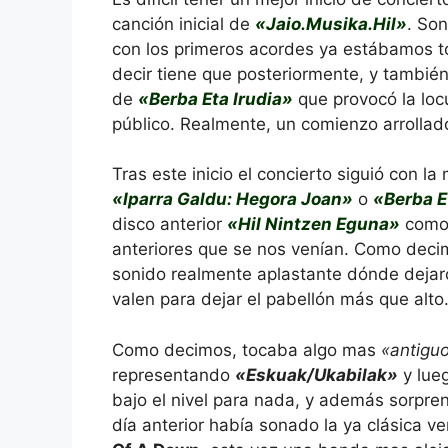
canción inicial de
«Jaio.Musika.Hil»
. So
con los primeros acordes ya estábamos to
decir tiene que posteriormente, y también 
de
«Berba Eta Irudia»
que provocó la locu
público. Realmente, un comienzo arrolla
Tras este inicio el concierto siguió con
«Iparra Galdu: Hegora Joan»
o
«Berba E
disco anterior
«Hil Nintzen Eguna»
como 
anteriores que se nos venían. Como dec
sonido realmente aplastante dónde dejaro
valen para dejar el pabellón más que alto
Como decimos, tocaba algo mas
«antigu
representando
«Eskuak/Ukabilak»
y lue
bajo el nivel para nada, y además sorpre
día anterior había sonado la ya clásica v