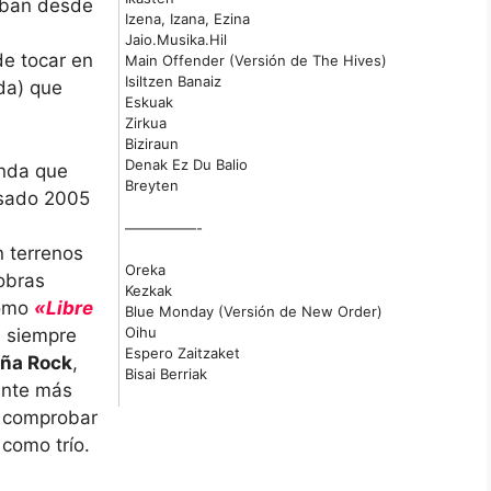
taban desde
Izena, Izana, Ezina
Jaio.Musika.Hil
de tocar en
Main Offender (Versión de The Hives)
Isiltzen Banaiz
ada) que
Eskuak
Zirkua
Biziraun
Denak Ez Du Balio
anda que
Breyten
asado 2005
—————-
 terrenos
Oreka
obras
Kezkak
como
«Libre
Blue Monday (Versión de New Order)
Oihu
e siempre
Espero Zaitzaket
iña Rock
,
Bisai Berriak
ente más
e comprobar
 como trío.