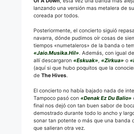
Of A Down
, esta vez una banda mas alej
lanzando una versión mas metalera de s
coreada por todos.
Posteriormente, el concierto siguió repa
navarra, dónde pudimos oír cosas de si
tiempos «numetaleros» de la banda o te
«Jaio.Musika.Hil»
. Además, con igual d
allí descargaron
«Eskuak»
,
«Zirkua»
o
«
(aquí si que hubo poquitos que la conoci
de
The Hives
.
El concierto no había bajado nada de int
Tampoco pasó con
«Denak Ez Du Balio»
final nos dejó con tan buen sabor de boca
demostrado durante todo lo ancho y larg
sonar tan potente o más que una banda d
que salieran otra vez.