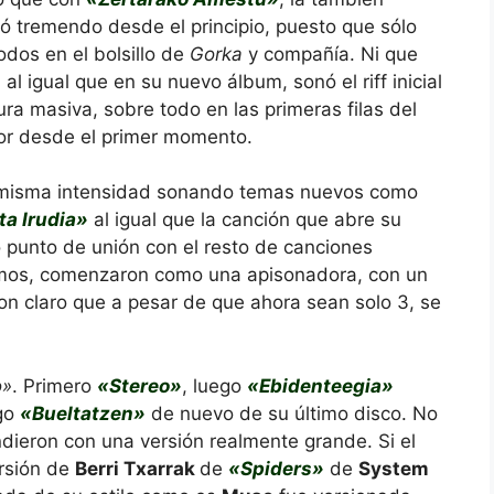
nó tremendo desde el principio, puesto que sólo
dos en el bolsillo de
Gorka
y compañía. Ni que
al igual que en su nuevo álbum, sonó el riff inicial
ra masiva, sobre todo en las primeras filas del
dor desde el primer momento.
 la misma intensidad sonando temas nuevos como
ta Irudia»
al igual que la canción que abre su
punto de unión con el resto de canciones
imos, comenzaron como una apisonadora, con un
n claro que a pesar de que ahora sean solo 3, se
.
o»
. Primero
«Stereo»
, luego
«Ebidenteegia»
go
«Bueltatzen»
de nuevo de su último disco. No
ndieron con una versión realmente grande. Si el
ersión de
Berri Txarrak
de
«Spiders»
de
System