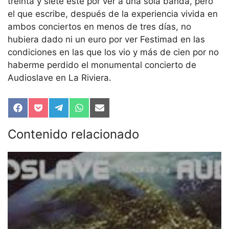
treinta y siete este por ver a una sola banda, pero
el que escribe, después de la experiencia vivida en
ambos conciertos en menos de tres días, no
hubiera dado ni un euro por ver Festimad en las
condiciones en las que los vio y más de cien por no
haberme perdido el monumental concierto de
Audioslave en La Riviera.
Compartir
Compartir
Compartir
Compartir
Compartir
en
en
en
en
en
Facebook
Pocket
Telegram
WhatsApp
Email
Contenido relacionado