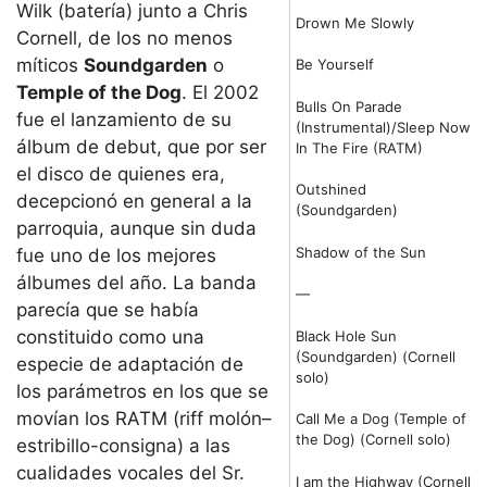
Wilk (batería) junto a Chris
Drown Me Slowly
Cornell, de los no menos
míticos
Soundgarden
o
Be Yourself
Temple of the Dog
. El 2002
Bulls On Parade
fue el lanzamiento de su
(Instrumental)/Sleep Now
álbum de debut, que por ser
In The Fire (RATM)
el disco de quienes era,
Outshined
decepcionó en general a la
(Soundgarden)
parroquia, aunque sin duda
Shadow of the Sun
fue uno de los mejores
álbumes del año. La banda
—
parecía que se había
constituido como una
Black Hole Sun
(Soundgarden) (Cornell
especie de adaptación de
solo)
los parámetros en los que se
movían los RATM (riff molón–
Call Me a Dog (Temple of
the Dog) (Cornell solo)
estribillo-consigna) a las
cualidades vocales del Sr.
I am the Highway (Cornell