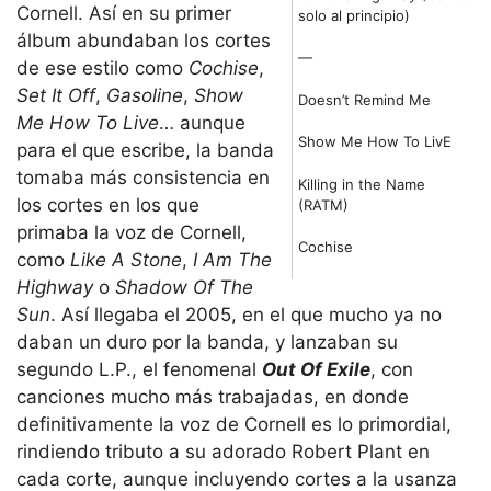
Cornell. Así en su primer
solo al principio)
álbum abundaban los cortes
—
de ese estilo como
Cochise
,
Set It Off
,
Gasoline
,
Show
Doesn’t Remind Me
Me How To Live
… aunque
Show Me How To LivE
para el que escribe, la banda
tomaba más consistencia en
Killing in the Name
los cortes en los que
(RATM)
primaba la voz de Cornell,
Cochise
como
Like A Stone
,
I Am The
Highway
o
Shadow Of The
Sun
. Así llegaba el 2005, en el que mucho ya no
daban un duro por la banda, y lanzaban su
segundo L.P., el fenomenal
Out Of Exile
, con
canciones mucho más trabajadas, en donde
definitivamente la voz de Cornell es lo primordial,
rindiendo tributo a su adorado Robert Plant en
cada corte, aunque incluyendo cortes a la usanza