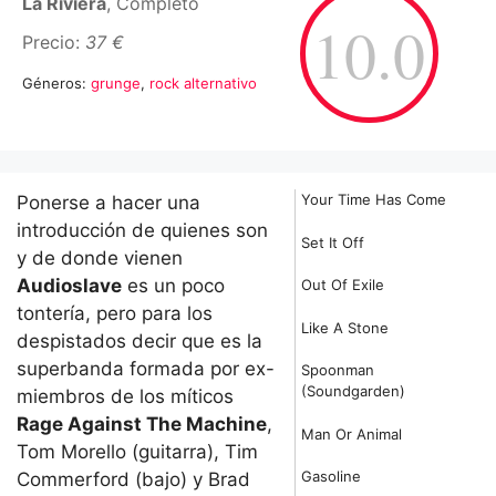
La Riviera
, Completo
10.0
Precio:
37 €
Géneros:
grunge
,
rock alternativo
Your Time Has Come
Ponerse a hacer una
introducción de quienes son
Set It Off
y de donde vienen
Audioslave
es un poco
Out Of Exile
tontería, pero para los
Like A Stone
despistados decir que es la
superbanda formada por ex-
Spoonman
(Soundgarden)
miembros de los míticos
Rage Against The Machine
,
Man Or Animal
Tom Morello (guitarra), Tim
Gasoline
Commerford (bajo) y Brad