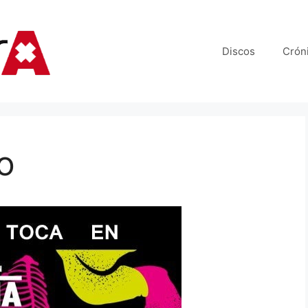
Discos
Crón
o