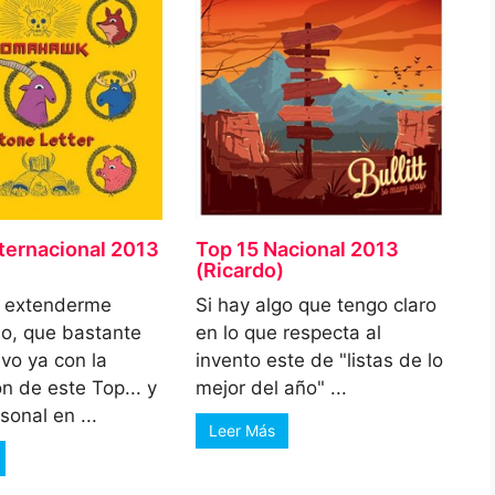
nternacional 2013
Top 15 Nacional 2013
)
(Ricardo)
o extenderme
Si hay algo que tengo claro
o, que bastante
en lo que respecta al
evo ya con la
invento este de "listas de lo
n de este Top... y
mejor del año" ...
sonal en ...
Leer Más