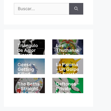
Buscar:
Triángulo
Los
de Amor
Thuthanak
Bizarro –
a – Los
Mi
Thuthanak
Catedral
a
Geese –
La Paloma
Getting
– Un Golpe
Killed
de Suerte
The Beths
Deftones –
– Straight
Private
Line Was a
Music
Lie