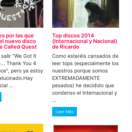
es por las que
Top discos 2014
el nuevo disco
(Internacional y Nacional)
be Called Quest
de Ricardo
salir "We Got It
Como estaréis cansados de
... Thank You 4
leer tops (especialmente los
ice", pero ya estoy
nuestros porque somos
alucinado.Hay
EXTREMADAMENTE
ial ...
pesados) he decidido que
condenso el Internacional y
...
Leer Más