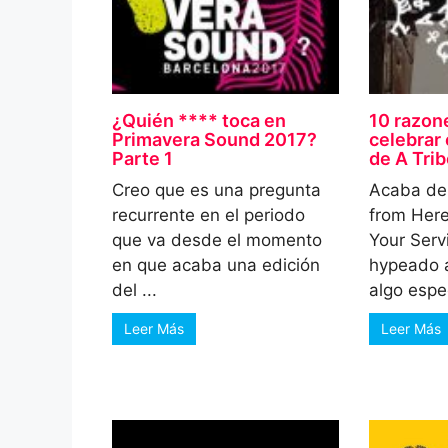
¿Quién **** toca en
10 razon
Primavera Sound 2017?
celebrar 
Parte 1
de A Tri
Creo que es una pregunta
Acaba de 
recurrente en el periodo
from Here
que va desde el momento
Your Serv
en que acaba una edición
hypeado 
del ...
algo espec
Leer Más
Leer Más