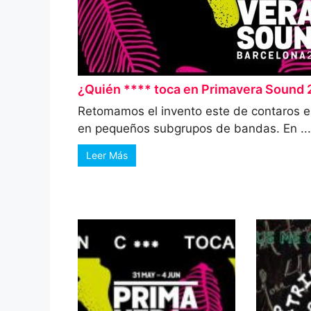
¿Quién **** toca en Primavera Sound 
Retomamos el invento este de contaros e
en pequeños subgrupos de bandas. En ...
Leer Más