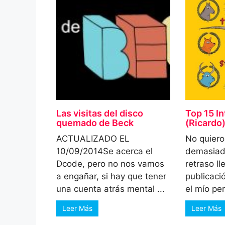
Las visitas del disco
Top 15 I
quemado de Beck
(Ricardo
ACTUALIZADO EL
No quier
10/09/2014Se acerca el
demasiad
Dcode, pero no nos vamos
retraso ll
a engañar, si hay que tener
publicació
una cuenta atrás mental ...
el mío per
Leer Más
Leer Más