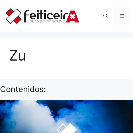
Saltar
al
Men
contenido
Zu
Contenidos: