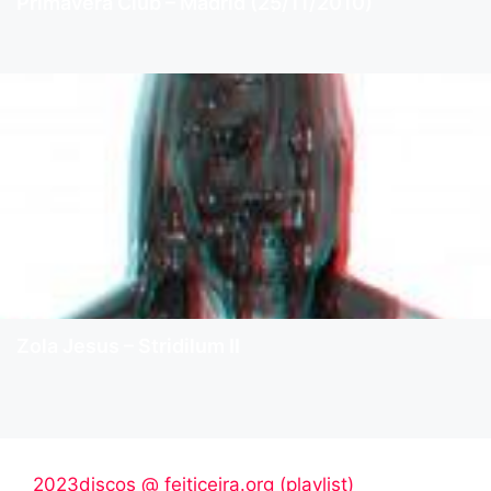
Primavera Club – Madrid (25/11/2010)
Zola Jesus – Stridilum II
2023discos @ feiticeira.org (playlist)