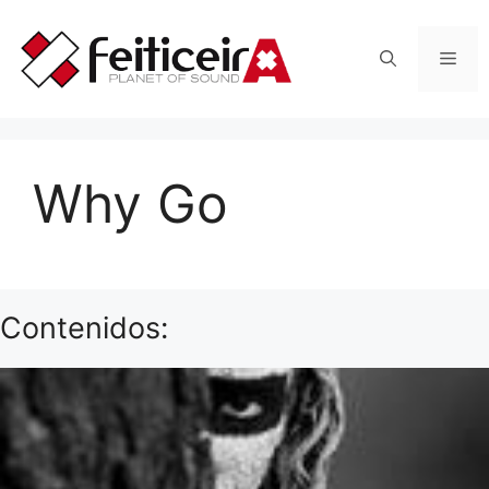
Saltar
al
Men
contenido
Why Go
Contenidos: