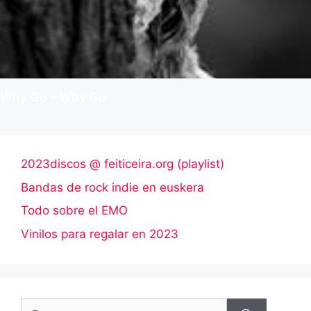
Why Go – Why Go
2023discos @ feiticeira.org (playlist)
Bandas de rock indie en euskera
Todo sobre el EMO
Vinilos para regalar en 2023
Buscar: