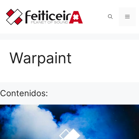
Saltar
al
Men
contenido
Warpaint
Contenidos: