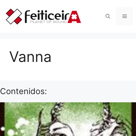
Saltar
al
Men
contenido
Vanna
Contenidos: