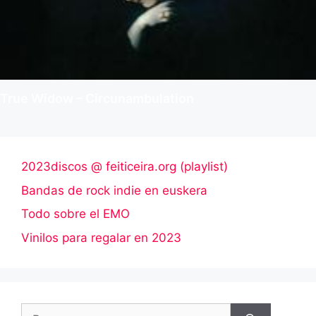
True Widow – Circunambulation
2023discos @ feiticeira.org (playlist)
Bandas de rock indie en euskera
Todo sobre el EMO
Vinilos para regalar en 2023
Buscar: