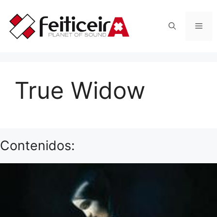
Saltar
al
Men
contenido
True Widow
Contenidos: