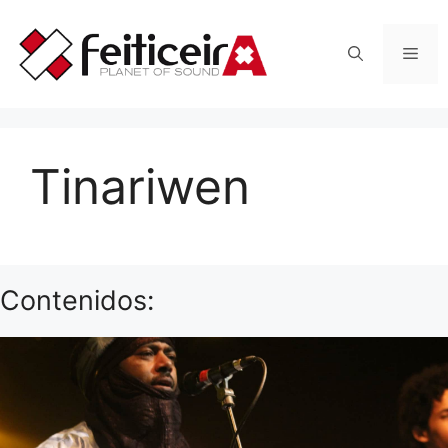
Saltar
al
Men
contenido
Tinariwen
Contenidos: