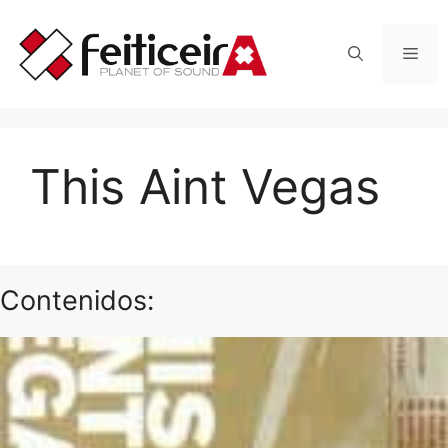
Saltar
al
Men
contenido
This Aint Vegas
Contenidos: