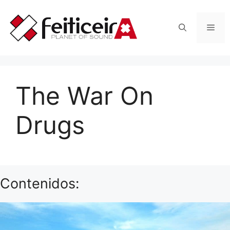
Saltar
al
Men
contenido
The War On
Drugs
Contenidos: