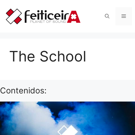
Saltar
al
Men
contenido
The School
Contenidos: