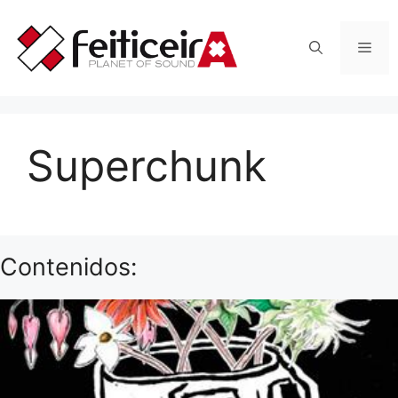
Saltar
al
Men
contenido
Superchunk
Contenidos: