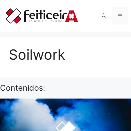
Saltar
al
Men
contenido
Soilwork
Contenidos: