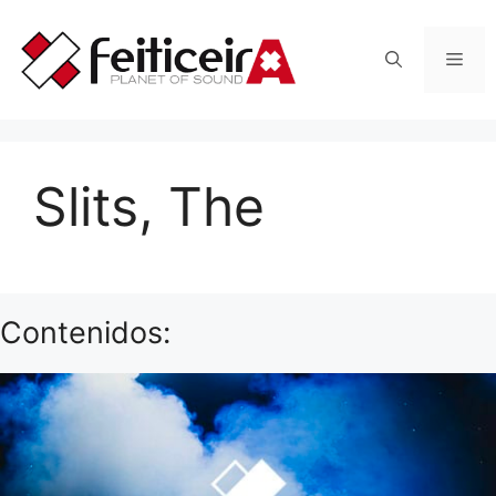
Saltar
al
Men
contenido
Slits, The
Contenidos: