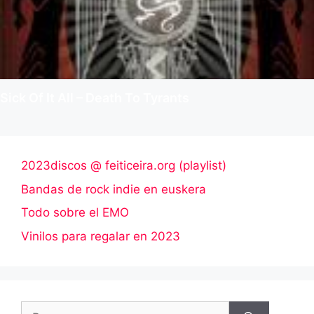
Sick Of It All – Death To Tyrants
2023discos @ feiticeira.org (playlist)
Bandas de rock indie en euskera
Todo sobre el EMO
Vinilos para regalar en 2023
Buscar: