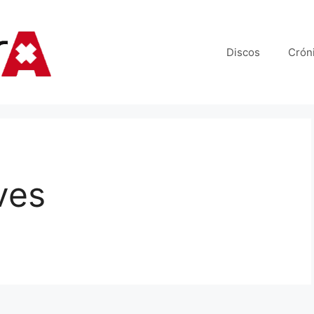
Discos
Crón
ves