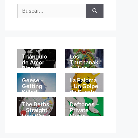
Buscar:
Triángulo
Los
de Amor
Thuthanak
Bizarro –
a – Los
Mi
Thuthanak
Catedral
a
Geese –
La Paloma
Getting
– Un Golpe
Killed
de Suerte
The Beths
Deftones –
– Straight
Private
Line Was a
Music
Lie