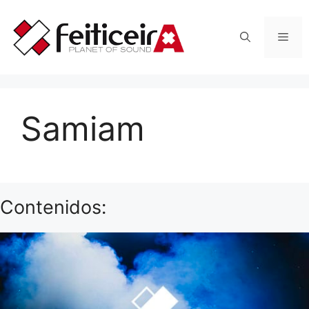
Saltar
al
Men
contenido
Samiam
Contenidos: