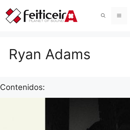
Saltar
al
Men
contenido
Ryan Adams
Contenidos: